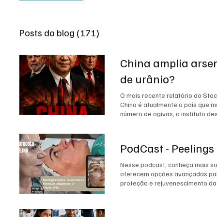
Posts do blog (171)
China amplia arse
de urânio?
O mais recente relatório do Sto
China é atualmente o país que 
número de ogivas, o instituto de
Esse cenário desperta uma ques
matéria-prima, tecnologia de enr
há evidência pública de que o c
PodCast - Peelings 
em seus relatórios. Dados de co
Cazaquistão. Isso não significa
Nesse podcast, conheça mais sob
geração de energia elétrica, pe
oferecem opções avançadas para
do arsenal nuclear chinês; a ex
proteção e rejuvenescimento da 
para afirmar uma relação de cau
uma projeção distante para se 
Departamento de Defesa dos EUA,
cerca de 700 ogivas nucleares a