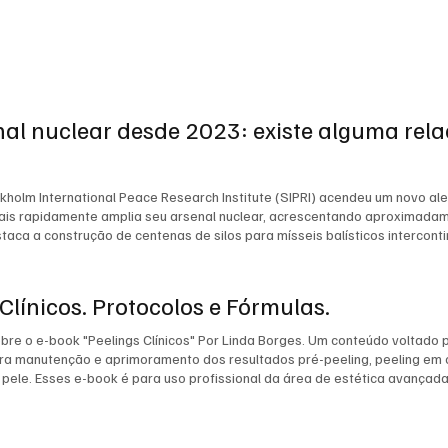
nal nuclear desde 2023: existe alguma re
ckholm International Peace Research Institute (SIPRI) acendeu um novo al
mais rapidamente amplia seu arsenal nuclear, acrescentando aproximada
staca a construção de centenas de silos para mísseis balísticos intercon
tão inevitável: Como a China está sustentando essa expansão? Natural
iquecimento, infraestrutura industrial e investimentos contínuos. Entret
rescimento do arsenal nuclear chinês decorra diretamente da compra de u
Clínicos. Protocolos e Fórmulas.
mércio internacional mostram que, em 2023, a China importou urânio enr
, contudo, que essas importações tenham sido destinadas à produção de
re o e-book "Peelings Clínicos" Por Linda Borges. Um conteúdo voltado p
squisa científica e outras aplicações civis. Ainda assim, o avanço simul
 manutenção e aprimoramento dos resultados pré-peeling, peeling em ca
pansão das cadeias de suprimento de materiais nucleares. Embora a coinc
pele. Esses e-book é para uso profissional da área de estética avançada,
sa e efeito. O reconhecimento oficial do governo dos Estados Unidos re
tornar uma preocupação estratégica concreta. Segundo o Departamento 
 a República Popular da China vem acelerando significativamente a mode
té 2027 e aproximadamente 1.000 ogivas até 2030. Essa estimativa colo