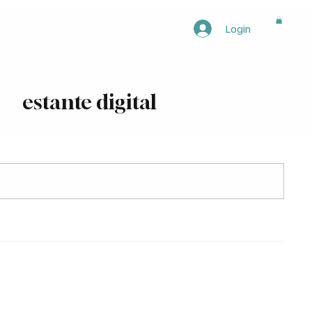
Login
egorias
estante digital