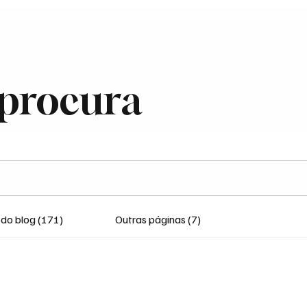
Contato
Anuncie
Portal de Notícias
E-book
E-book Por Cat
 procura
 do blog (171)
Outras páginas (7)