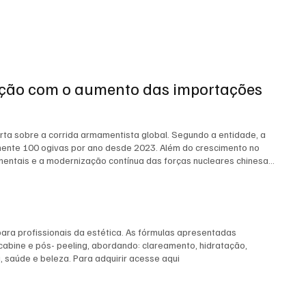
lação com o aumento das importações
erta sobre a corrida armamentista global. Segundo a entidade, a
mente 100 ogivas por ano desde 2023. Além do crescimento no
tinentais e a modernização contínua das forças nucleares chinesas.
mente, um programa nuclear exige grandes quantidades de
anto, é preciso separar fatos de especulações. Até o momento, não
rânio de determinado país. O SIPRI não estabelece essa relação
iquecido e compostos relacionados principalmente da Rússia e do
 armas nucleares. O urânio também abastece reatores para
ara profissionais da estética. As fórmulas apresentadas
tâneo de dois fenômenos chama a atenção: o crescimento acelerado
bine e pós- peeling, abordando: clareamento, hidratação,
idência temporal desperte interesse, não há elementos suficientes
 saúde e beleza. Para adquirir acesse aqui
força que a expansão do programa nuclear chinês deixou de ser
de Estado norte-americano, com base em avaliações do
rnização e a ampliação de seu arsenal nuclear, podendo atingir
ca a China no centro das atenções da segurança internacional, em