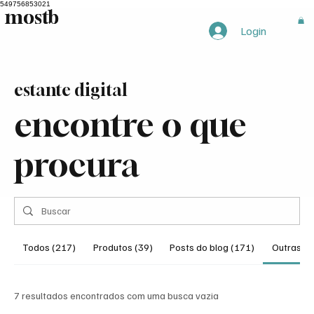
549756853021
mostb
mostb
Login
estante digital
encontre o que
procura
Todos (217)
Produtos (39)
Posts do blog (171)
Outras pá
7 resultados encontrados com uma busca vazia