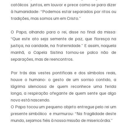
católicos  juntos, em louvor e prece como se para dizer 
à humanidade: “Podemos estar separados por ritos ou 
tradições, mas somos um em Cristo.”
O Papa, olhando para o rei, disse no final da missa: 
“Que este­ ato seja semente de paz, que floresça na 
justiça, na caridade, na fraternidade.” E assim, naquela 
manhã, a Capela Sistina tornou-se palco não de 
separações, mas de reencontros.
Por trás das vestes pontificais e dos símbolos reais, 
houve o humano: o gesto de um sorriso contido, a 
lágrima silenciosa de quem reconhece uma ferida 
longa, a respiração ofegante de quem sente que algo 
novo está nascendo.
O Papa tocou um pequeno objeto entregue pelo rei um 
presente simbólico  e murmurou: “Na fragilidade deste 
mundo, sejamos fiéis à nossa missão de misericórdia.”