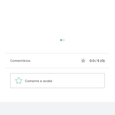
Comentários
0.0 / 5 (0)
Comente e avalie
Dossiê investigativo - O Congresso
Americano Descobriu 'A COVID-19 existiu,
mas tem um culpado.