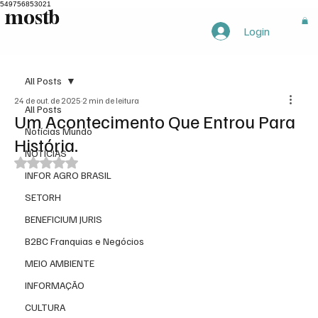
549756853021
mostb
mostb
Login
All Posts
24 de out. de 2025
2 min de leitura
All Posts
Um Acontecimento Que Entrou Para
Notícias Mundo
História.
NOTÍCIAS
Avaliado com NaN de 5 estrelas.
INFOR AGRO BRASIL
SETORH
BENEFICIUM JURIS
B2BC Franquias e Negócios
MEIO AMBIENTE
INFORMAÇÃO
CULTURA