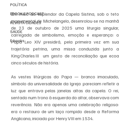
POLÍTICA
EBOOK E PODCAST
Em meio ao esplendor da Capela Sistina, sob o teto 
monumental de Michelangelo, desenrolou-se na manhã 
REVISTA CIDADES
de 23 de outubro de 2025 uma liturgia singular, 
SAÚDE
carregada de simbolismo, emoção e esperança: o 
E-books
Papa Leo XIV presidirá, pela primeira vez em sua 
trajetória petrina, uma missa conduzida junto a 
King Charles III  um gesto de reconciliação que ecoa 
cinco séculos de história. 
As vestes litúrgicas do Papa — branco imaculado, 
símbolo da universalidade da Igreja  pareciam refletir a 
luz que entrava pelas janelas altas da capela. O rei, 
sentado num trono à esquerda do altar, observava com 
reverência. Não era apenas uma celebração religosa: 
era o restauro de um laço rompido desde a Reforma 
Anglicana, iniciado por Henry VIII em 1534.  