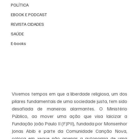
POLÍTICA
EBOOK E PODCAST
REVISTA CIDADES
SAÚDE
E-books
Vivemos tempos em que a liberdade religiosa, um dos 
pilares fundamentais de uma sociedade justa, tem sido 
desafiada de maneiras alarmantes. O Ministério 
Público, ao mover uma ação que visa laicizar a 
Fundação João Paulo II (FJPII), fundada por Monsenhor 
Jonas Abib e parte da Comunidade Canção Nova, 
coloca em xeque não apenas a autonomia de uma 