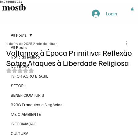
549756853021
mostb
mostb
Login
All Posts
1 de fev. de 2025
2 min de leitura
All Posts
Voltamos à Época Primitiva: Reflexão
Notícias Mundo
Sobre Ataques à Liberdade Religiosa
NOTÍCIAS
Avaliado com NaN de 5 estrelas.
INFOR AGRO BRASIL
SETORH
BENEFICIUM JURIS
B2BC Franquias e Negócios
MEIO AMBIENTE
INFORMAÇÃO
CULTURA