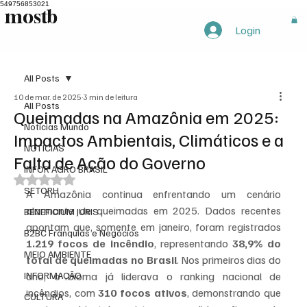
549756853021
mostb
mostb
Login
All Posts
10 de mar. de 2025
3 min de leitura
All Posts
Queimadas na Amazônia em 2025:
Notícias Mundo
Impactos Ambientais, Climáticos e a
NOTÍCIAS
Falta de Ação do Governo
INFOR AGRO BRASIL
Avaliado com NaN de 5 estrelas.
SETORH
A Amazônia continua enfrentando um cenário 
alarmante de queimadas em 2025. Dados recentes 
BENEFICIUM JURIS
apontam que, somente em janeiro, foram registrados 
B2BC Franquias e Negócios
1.219 focos de incêndio
, representando 
38,9% do 
MEIO AMBIENTE
total de queimadas no Brasil
. Nos primeiros dias do 
INFORMAÇÃO
ano, o bioma já liderava o ranking nacional de 
incêndios, com 
310 focos ativos
, demonstrando que 
CULTURA