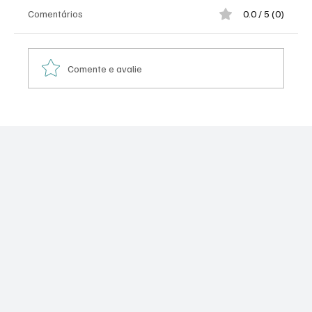
Comentários
0.0 / 5 (0)
Comente e avalie
Estrada Verde Que Mata Verde - 58
Hectares Assassinadas.