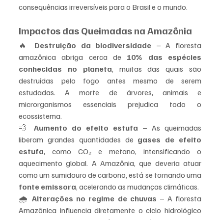
consequências irreversíveis para o Brasil e o mundo.
Impactos das Queimadas na Amazônia
🔥 
Destruição da biodiversidade
 – A floresta 
amazônica abriga cerca de 
10% das espécies 
conhecidas no planeta
, muitas das quais são 
destruídas pelo fogo antes mesmo de serem 
estudadas. A morte de árvores, animais e 
microrganismos essenciais prejudica todo o 
ecossistema.
💨 
Aumento do efeito estufa
 – As queimadas 
liberam grandes quantidades de 
gases de efeito 
estufa
, como CO₂ e metano, intensificando o 
aquecimento global. A Amazônia, que deveria atuar 
como um sumidouro de carbono, está se tornando uma 
fonte emissora
, acelerando as mudanças climáticas.
🌧️ 
Alterações no regime de chuvas
 – A floresta 
Amazônica influencia diretamente o ciclo hidrológico 