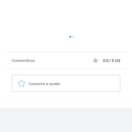
Comentários
0.0 / 5 (0)
Comente e avalie
Americanas: do império de Lemann, Telles e
Sicupira ao maior escândalo corporativo da
história do varejo brasileiro