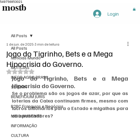
549756853021
mostb
mostb
Login
All Posts
1 de jun. de 2025
3 min de leitura
All Posts
Jogo do Tigrinho, Bets e a Mega
Notícias Mundo
Hipocrisia do Governo.
NOTÍCIAS
Avaliado com NaN de 5 estrelas.
Jogo do Tigrinho, Bets e a Mega 
INFOR AGRO BRASIL
Hipocrisia do Governo. 
SETORH
Se o problema são os jogos de azar, por que as 
BENEFICIUM JURIS
loterias da Caixa continuam firmes, mesmo com 
B2BC Franquias e Negócios
lucros bilionários para o Estado e migalhas para 
os apostadores?
MEIO AMBIENTE
INFORMAÇÃO
CULTURA