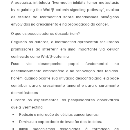
A pesquisa, intitulada "Ivermectin inhibits tumor metastasis 
by regulating the Wnt/β-catenin signaling pathway", avaliou 
os efeitos da ivermectina sobre mecanismos biológicos 
envolvidos no crescimento e na propagação do câncer.
O que os pesquisadores descobriram?
Segundo os autores, a ivermectina apresentou resultados 
promissores ao interferir em uma importante via celular 
conhecida como Wnt/β-catenina.
Essa via desempenha papel fundamental no 
desenvolvimento embrionário e na renovação dos tecidos. 
Porém, quando ocorre sua ativação descontrolada, ela pode 
contribuir para o crescimento tumoral e para o surgimento 
de metástases.
Durante os experimentos, os pesquisadores observaram 
que a ivermectina:
Reduziu a migração de células cancerígenas;
Diminuiu a capacidade de invasão dos tecidos;
Inibiu mecanismos associados à formação de 