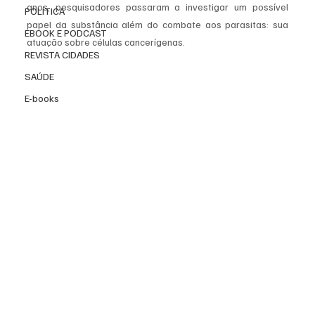
anos, pesquisadores passaram a investigar um possível 
POLÍTICA
papel da substância além do combate aos parasitas: sua 
EBOOK E PODCAST
atuação sobre células cancerígenas.
REVISTA CIDADES
SAÚDE
E-books