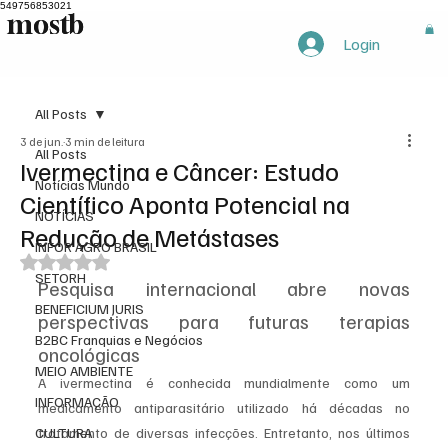
549756853021
mostb
mostb
Login
All Posts
3 de jun.
3 min de leitura
All Posts
Ivermectina e Câncer: Estudo
Notícias Mundo
Científico Aponta Potencial na
NOTÍCIAS
Redução de Metástases
INFOR AGRO BRASIL
Avaliado com NaN de 5 estrelas.
SETORH
Pesquisa internacional abre novas 
BENEFICIUM JURIS
perspectivas para futuras terapias 
B2BC Franquias e Negócios
oncológicas
MEIO AMBIENTE
A ivermectina é conhecida mundialmente como um 
INFORMAÇÃO
medicamento antiparasitário utilizado há décadas no 
CULTURA
tratamento de diversas infecções. Entretanto, nos últimos 