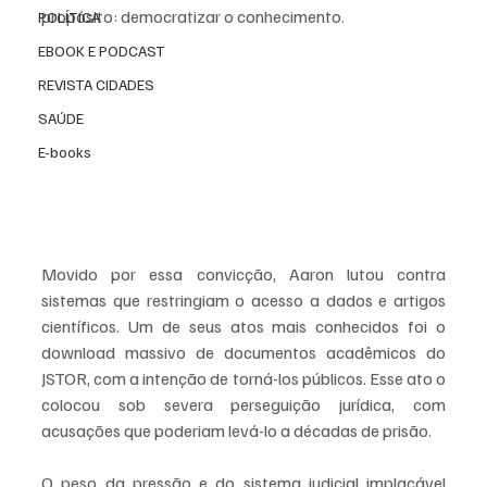
propósito: democratizar o conhecimento.
POLÍTICA
EBOOK E PODCAST
REVISTA CIDADES
SAÚDE
E-books
Movido por essa convicção, Aaron lutou contra 
sistemas que restringiam o acesso a dados e artigos 
científicos. Um de seus atos mais conhecidos foi o 
download massivo de documentos acadêmicos do 
JSTOR, com a intenção de torná-los públicos. Esse ato o 
colocou sob severa perseguição jurídica, com 
acusações que poderiam levá-lo a décadas de prisão.
O peso da pressão e do sistema judicial implacável 