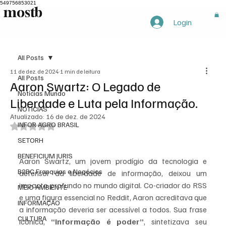
549756853021
mostb
mostb
Login
All Posts
11 de dez. de 2024
1 min de leitura
All Posts
Aaron Swartz: O Legado de
Notícias Mundo
Liberdade e Luta pela Informação.
NOTÍCIAS
Atualizado:
16 de dez. de 2024
INFOR AGRO BRASIL
Avaliado com NaN de 5 estrelas.
SETORH
BENEFICIUM JURIS
Aaron Swartz, um jovem prodígio da tecnologia e 
B2BC Franquias e Negócios
defensor da liberdade de informação, deixou um 
impacto profundo no mundo digital. Co-criador do RSS 
MEIO AMBIENTE
e uma figura essencial no Reddit, Aaron acreditava que 
INFORMAÇÃO
a informação deveria ser acessível a todos. Sua frase 
CULTURA
icônica, 
“Informação é poder”
, sintetizava seu 