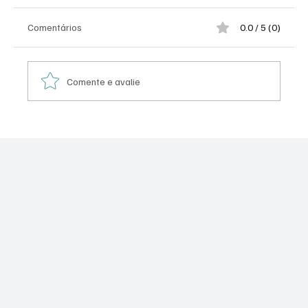
Comentários
0.0 / 5 (0)
Comente e avalie
Americanas: do império de Lemann, Telles e
Sicupira ao maior escândalo corporativo da
história do varejo brasileiro