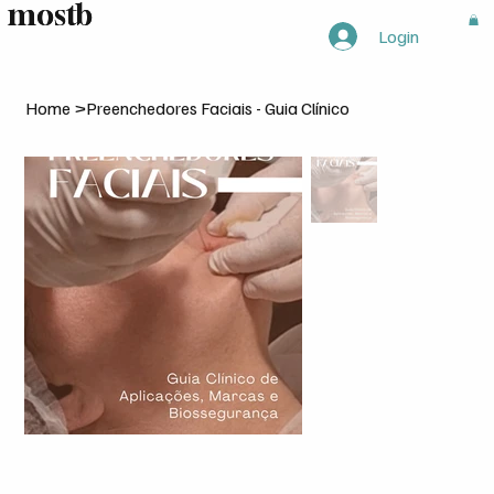
mostb
mostb
Login
Home
>
Preenchedores Faciais - Guia Clínico