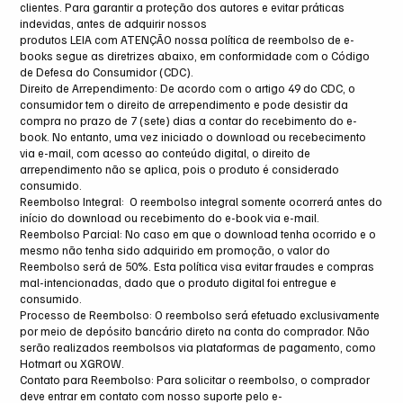
clientes. Para garantir a proteção dos autores e evitar práticas
indevidas, antes de adquirir nossos
produtos LEIA com ATENÇÃO nossa política de reembolso de e-
books segue as diretrizes abaixo, em conformidade com o Código
de Defesa do Consumidor (CDC).
Direito de Arrependimento: De acordo com o artigo 49 do CDC, o
consumidor tem o direito de arrependimento e pode desistir da
compra no prazo de 7 (sete) dias a contar do recebimento do e-
book. No entanto, uma vez iniciado o download ou recebecimento
via e-mail, com acesso ao conteúdo digital, o direito de
arrependimento não se aplica, pois o produto é considerado
consumido.
Reembolso Integral: O reembolso integral somente ocorrerá antes do
início do download ou recebimento do e-book via e-mail.
Reembolso Parcial: No caso em que o download tenha ocorrido e o
mesmo não tenha sido adquirido em promoção, o valor do
Reembolso será de 50%. Esta política visa evitar fraudes e compras
mal-intencionadas, dado que o produto digital foi entregue e
consumido.
Processo de Reembolso: O reembolso será efetuado exclusivamente
por meio de depósito bancário direto na conta do comprador. Não
serão realizados reembolsos via plataformas de pagamento, como
Hotmart ou XGROW.
Contato para Reembolso: Para solicitar o reembolso, o comprador
deve entrar em contato com nosso suporte pelo e-