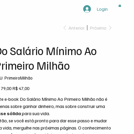
Login
egorias
Anterior
Próximo
o Salário Mínimo Ao
rimeiro Milhão
SKU
U:
PrimeiroMilhão
PrimeiroMilhão
ço
Preço
 79,00
R$ 47,00
inal
promocional
te e-book Do Salário Mínimo Ao Primeiro Milhão não é
enas sobre ganhar dinheiro, mas sobre construir uma
se sólida
para sua vida.
tão, se você está pronto para dar esse passo e mudar
a vida, mergulhe nas próximas páginas. O conhecimento