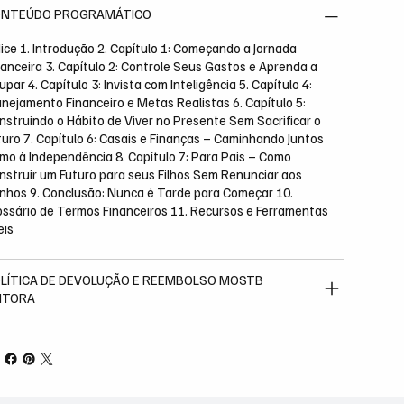
NTEÚDO PROGRAMÁTICO
dice 1. Introdução 2. Capítulo 1: Começando a Jornada
nanceira 3. Capítulo 2: Controle Seus Gastos e Aprenda a
par 4. Capítulo 3: Invista com Inteligência 5. Capítulo 4:
anejamento Financeiro e Metas Realistas 6. Capítulo 5:
nstruindo o Hábito de Viver no Presente Sem Sacrificar o
turo 7. Capítulo 6: Casais e Finanças – Caminhando Juntos
mo à Independência 8. Capítulo 7: Para Pais – Como
nstruir um Futuro para seus Filhos Sem Renunciar aos
nhos 9. Conclusão: Nunca é Tarde para Começar 10.
ossário de Termos Financeiros 11. Recursos e Ferramentas
eis
LÍTICA DE DEVOLUÇÃO E REEMBOLSO MOSTB
ITORA