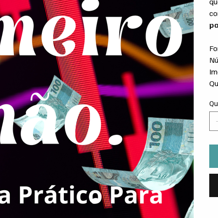
qu
co
pa
Fo
Nú
Im
Qu
Qu