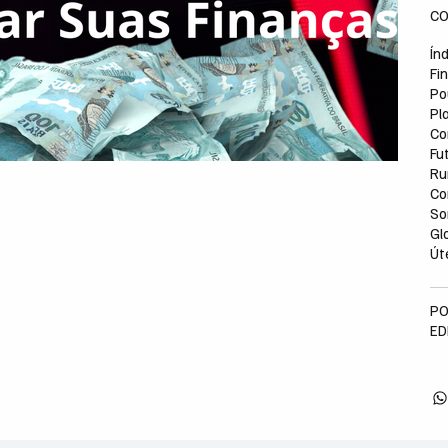
CO
Ín
Fi
Pou
Pl
Co
Fu
Ru
Co
So
Gl
Út
PO
ED